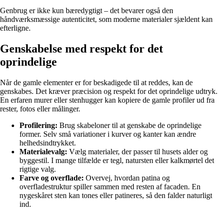
Genbrug er ikke kun bæredygtigt – det bevarer også den
håndværksmæssige autenticitet, som moderne materialer sjældent kan
efterligne.
Genskabelse med respekt for det
oprindelige
Når de gamle elementer er for beskadigede til at reddes, kan de
genskabes. Det kræver præcision og respekt for det oprindelige udtryk.
En erfaren murer eller stenhugger kan kopiere de gamle profiler ud fra
rester, fotos eller målinger.
Profilering:
Brug skabeloner til at genskabe de oprindelige
former. Selv små variationer i kurver og kanter kan ændre
helhedsindtrykket.
Materialevalg:
Vælg materialer, der passer til husets alder og
byggestil. I mange tilfælde er tegl, natursten eller kalkmørtel det
rigtige valg.
Farve og overflade:
Overvej, hvordan patina og
overfladestruktur spiller sammen med resten af facaden. En
nygeskåret sten kan tones eller patineres, så den falder naturligt
ind.