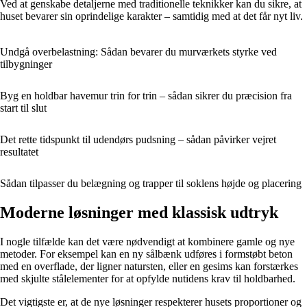
Ved at genskabe detaljerne med traditionelle teknikker kan du sikre, at
huset bevarer sin oprindelige karakter – samtidig med at det får nyt liv.
Undgå overbelastning: Sådan bevarer du murværkets styrke ved
tilbygninger
Byg en holdbar havemur trin for trin – sådan sikrer du præcision fra
start til slut
Det rette tidspunkt til udendørs pudsning – sådan påvirker vejret
resultatet
Sådan tilpasser du belægning og trapper til soklens højde og placering
Moderne løsninger med klassisk udtryk
I nogle tilfælde kan det være nødvendigt at kombinere gamle og nye
metoder. For eksempel kan en ny sålbænk udføres i formstøbt beton
med en overflade, der ligner natursten, eller en gesims kan forstærkes
med skjulte stålelementer for at opfylde nutidens krav til holdbarhed.
Det vigtigste er, at de nye løsninger respekterer husets proportioner og