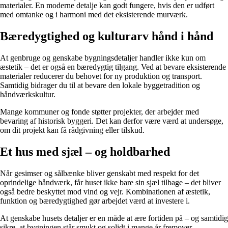
materialer. En moderne detalje kan godt fungere, hvis den er udført
med omtanke og i harmoni med det eksisterende murværk.
Bæredygtighed og kulturarv hånd i hånd
At genbruge og genskabe bygningsdetaljer handler ikke kun om
æstetik – det er også en bæredygtig tilgang. Ved at bevare eksisterende
materialer reducerer du behovet for ny produktion og transport.
Samtidig bidrager du til at bevare den lokale byggetradition og
håndværkskultur.
Mange kommuner og fonde støtter projekter, der arbejder med
bevaring af historisk byggeri. Det kan derfor være værd at undersøge,
om dit projekt kan få rådgivning eller tilskud.
Et hus med sjæl – og holdbarhed
Når gesimser og sålbænke bliver genskabt med respekt for det
oprindelige håndværk, får huset ikke bare sin sjæl tilbage – det bliver
også bedre beskyttet mod vind og vejr. Kombinationen af æstetik,
funktion og bæredygtighed gør arbejdet værd at investere i.
At genskabe husets detaljer er en måde at ære fortiden på – og samtidig
sikre, at bygningen står smukt og solidt i mange år fremover.