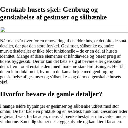
Genskab husets sjæl: Genbrug og
genskabelse af gesimser og sålbænke
Når man står over for en renovering af et ældre hus, er det ofte de små
detaljer, der gør den store forskel. Gesimser, sålbænke og andre
murværksdetaljer er ikke blot funktionelle – de er en del af husets
identitet. Mange af disse elementer er håndlavede og bærer præg af
tidens byggeskik. Derfor kan det betale sig at bevare eller genskabe
dem, frem for at erstatte dem med moderne standardløsninger. Her får
du en introduktion til, hvordan du kan arbejde med genbrug og
genskabelse af gesimser og sålbænke – og dermed genskabe husets
sjæl.
Hvorfor bevare de gamle detaljer?
I mange ældre bygninger er gesimser og sålbænke udført med stor
omhu. De har både en praktisk og en æstetisk funktion: Gesimser leder
regnvand væk fra facaden, mens sålbænke beskytter murværket under
vinduerne. Samtidig skaber de skygge, dybde og karakter i facaden.