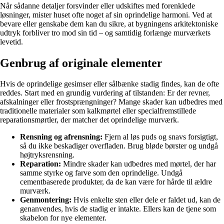
Når sådanne detaljer forsvinder eller udskiftes med forenklede
løsninger, mister huset ofte noget af sin oprindelige harmoni. Ved at
bevare eller genskabe dem kan du sikre, at bygningens arkitektoniske
udtryk forbliver tro mod sin tid – og samtidig forlænge murværkets
levetid.
Genbrug af originale elementer
Hvis de oprindelige gesimser eller sålbænke stadig findes, kan de ofte
reddes. Start med en grundig vurdering af tilstanden: Er der revner,
afskalninger eller frostsprængninger? Mange skader kan udbedres med
traditionelle materialer som kalkmørtel eller specialfremstillede
reparationsmørtler, der matcher det oprindelige murværk.
Rensning og afrensning:
Fjern al løs puds og snavs forsigtigt,
så du ikke beskadiger overfladen. Brug bløde børster og undgå
højtryksrensning.
Reparation:
Mindre skader kan udbedres med mørtel, der har
samme styrke og farve som den oprindelige. Undgå
cementbaserede produkter, da de kan være for hårde til ældre
murværk.
Genmontering:
Hvis enkelte sten eller dele er faldet ud, kan de
genanvendes, hvis de stadig er intakte. Ellers kan de tjene som
skabelon for nye elementer.