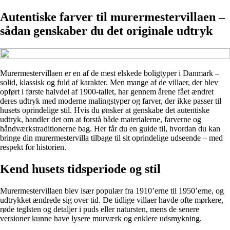
Autentiske farver til murermestervillaen –
sådan genskaber du det originale udtryk
Murermestervillaen er en af de mest elskede boligtyper i Danmark –
solid, klassisk og fuld af karakter. Men mange af de villaer, der blev
opført i første halvdel af 1900-tallet, har gennem årene fået ændret
deres udtryk med moderne malingstyper og farver, der ikke passer til
husets oprindelige stil. Hvis du ønsker at genskabe det autentiske
udtryk, handler det om at forstå både materialerne, farverne og
håndværkstraditionerne bag. Her får du en guide til, hvordan du kan
bringe din murermestervilla tilbage til sit oprindelige udseende – med
respekt for historien.
Kend husets tidsperiode og stil
Murermestervillaen blev især populær fra 1910’erne til 1950’erne, og
udtrykket ændrede sig over tid. De tidlige villaer havde ofte mørkere,
røde teglsten og detaljer i puds eller natursten, mens de senere
versioner kunne have lysere murværk og enklere udsmykning.