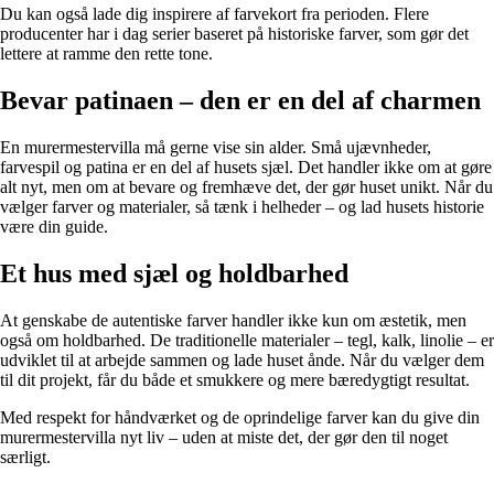
Du kan også lade dig inspirere af farvekort fra perioden. Flere
producenter har i dag serier baseret på historiske farver, som gør det
lettere at ramme den rette tone.
Bevar patinaen – den er en del af charmen
En murermestervilla må gerne vise sin alder. Små ujævnheder,
farvespil og patina er en del af husets sjæl. Det handler ikke om at gøre
alt nyt, men om at bevare og fremhæve det, der gør huset unikt. Når du
vælger farver og materialer, så tænk i helheder – og lad husets historie
være din guide.
Et hus med sjæl og holdbarhed
At genskabe de autentiske farver handler ikke kun om æstetik, men
også om holdbarhed. De traditionelle materialer – tegl, kalk, linolie – er
udviklet til at arbejde sammen og lade huset ånde. Når du vælger dem
til dit projekt, får du både et smukkere og mere bæredygtigt resultat.
Med respekt for håndværket og de oprindelige farver kan du give din
murermestervilla nyt liv – uden at miste det, der gør den til noget
særligt.