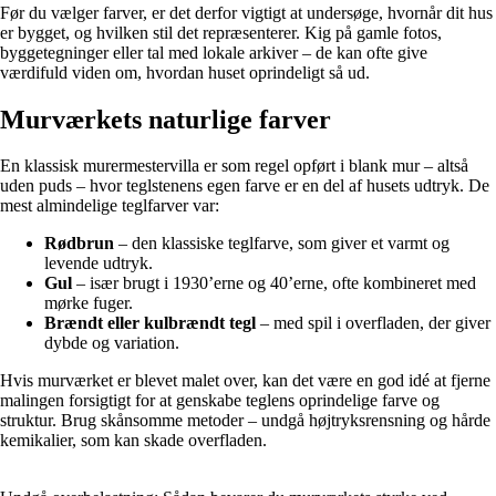
Før du vælger farver, er det derfor vigtigt at undersøge, hvornår dit hus
er bygget, og hvilken stil det repræsenterer. Kig på gamle fotos,
byggetegninger eller tal med lokale arkiver – de kan ofte give
værdifuld viden om, hvordan huset oprindeligt så ud.
Murværkets naturlige farver
En klassisk murermestervilla er som regel opført i blank mur – altså
uden puds – hvor teglstenens egen farve er en del af husets udtryk. De
mest almindelige teglfarver var:
Rødbrun
– den klassiske teglfarve, som giver et varmt og
levende udtryk.
Gul
– især brugt i 1930’erne og 40’erne, ofte kombineret med
mørke fuger.
Brændt eller kulbrændt tegl
– med spil i overfladen, der giver
dybde og variation.
Hvis murværket er blevet malet over, kan det være en god idé at fjerne
malingen forsigtigt for at genskabe teglens oprindelige farve og
struktur. Brug skånsomme metoder – undgå højtryksrensning og hårde
kemikalier, som kan skade overfladen.