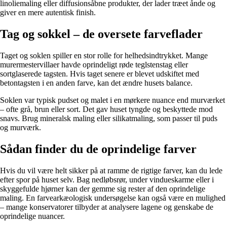
linoliemaling eller diffusionsåbne produkter, der lader træet ånde og
giver en mere autentisk finish.
Tag og sokkel – de oversete farveflader
Taget og soklen spiller en stor rolle for helhedsindtrykket. Mange
murermestervillaer havde oprindeligt røde teglstenstag eller
sortglaserede tagsten. Hvis taget senere er blevet udskiftet med
betontagsten i en anden farve, kan det ændre husets balance.
Soklen var typisk pudset og malet i en mørkere nuance end murværket
– ofte grå, brun eller sort. Det gav huset tyngde og beskyttede mod
snavs. Brug mineralsk maling eller silikatmaling, som passer til puds
og murværk.
Sådan finder du de oprindelige farver
Hvis du vil være helt sikker på at ramme de rigtige farver, kan du lede
efter spor på huset selv. Bag nedløbsrør, under vindueskarme eller i
skyggefulde hjørner kan der gemme sig rester af den oprindelige
maling. En farvearkæologisk undersøgelse kan også være en mulighed
– mange konservatorer tilbyder at analysere lagene og genskabe de
oprindelige nuancer.