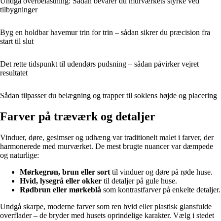
Undgå overbelastning: Sådan bevarer du murværkets styrke ved
tilbygninger
Byg en holdbar havemur trin for trin – sådan sikrer du præcision fra
start til slut
Det rette tidspunkt til udendørs pudsning – sådan påvirker vejret
resultatet
Sådan tilpasser du belægning og trapper til soklens højde og placering
Farver på træværk og detaljer
Vinduer, døre, gesimser og udhæng var traditionelt malet i farver, der
harmonerede med murværket. De mest brugte nuancer var dæmpede
og naturlige:
Mørkegrøn, brun eller sort
til vinduer og døre på røde huse.
Hvid, lysegrå eller okker
til detaljer på gule huse.
Rødbrun eller mørkeblå
som kontrastfarver på enkelte detaljer.
Undgå skarpe, moderne farver som ren hvid eller plastisk glansfulde
overflader – de bryder med husets oprindelige karakter. Vælg i stedet