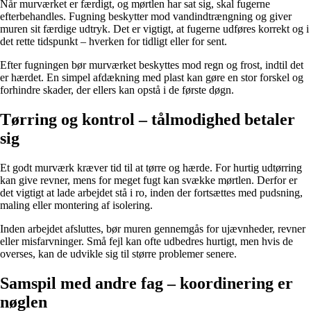
Når murværket er færdigt, og mørtlen har sat sig, skal fugerne
efterbehandles. Fugning beskytter mod vandindtrængning og giver
muren sit færdige udtryk. Det er vigtigt, at fugerne udføres korrekt og i
det rette tidspunkt – hverken for tidligt eller for sent.
Efter fugningen bør murværket beskyttes mod regn og frost, indtil det
er hærdet. En simpel afdækning med plast kan gøre en stor forskel og
forhindre skader, der ellers kan opstå i de første døgn.
Tørring og kontrol – tålmodighed betaler
sig
Et godt murværk kræver tid til at tørre og hærde. For hurtig udtørring
kan give revner, mens for meget fugt kan svække mørtlen. Derfor er
det vigtigt at lade arbejdet stå i ro, inden der fortsættes med pudsning,
maling eller montering af isolering.
Inden arbejdet afsluttes, bør muren gennemgås for ujævnheder, revner
eller misfarvninger. Små fejl kan ofte udbedres hurtigt, men hvis de
overses, kan de udvikle sig til større problemer senere.
Samspil med andre fag – koordinering er
nøglen