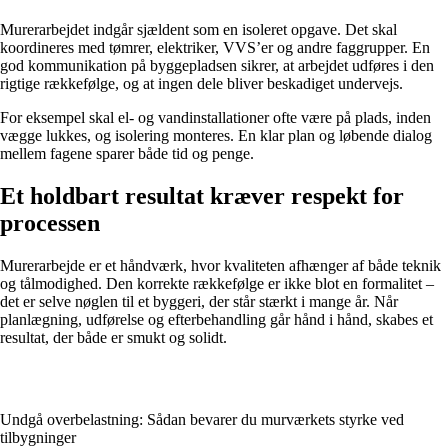
Murerarbejdet indgår sjældent som en isoleret opgave. Det skal
koordineres med tømrer, elektriker, VVS’er og andre faggrupper. En
god kommunikation på byggepladsen sikrer, at arbejdet udføres i den
rigtige rækkefølge, og at ingen dele bliver beskadiget undervejs.
For eksempel skal el- og vandinstallationer ofte være på plads, inden
vægge lukkes, og isolering monteres. En klar plan og løbende dialog
mellem fagene sparer både tid og penge.
Et holdbart resultat kræver respekt for
processen
Murerarbejde er et håndværk, hvor kvaliteten afhænger af både teknik
og tålmodighed. Den korrekte rækkefølge er ikke blot en formalitet –
det er selve nøglen til et byggeri, der står stærkt i mange år. Når
planlægning, udførelse og efterbehandling går hånd i hånd, skabes et
resultat, der både er smukt og solidt.
Undgå overbelastning: Sådan bevarer du murværkets styrke ved
tilbygninger