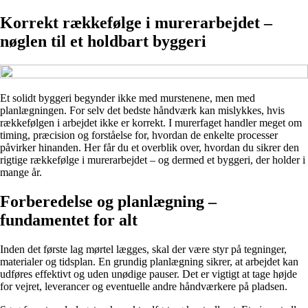
Korrekt rækkefølge i murerarbejdet –
nøglen til et holdbart byggeri
Et solidt byggeri begynder ikke med murstenene, men med
planlægningen. For selv det bedste håndværk kan mislykkes, hvis
rækkefølgen i arbejdet ikke er korrekt. I murerfaget handler meget om
timing, præcision og forståelse for, hvordan de enkelte processer
påvirker hinanden. Her får du et overblik over, hvordan du sikrer den
rigtige rækkefølge i murerarbejdet – og dermed et byggeri, der holder i
mange år.
Forberedelse og planlægning –
fundamentet for alt
Inden det første lag mørtel lægges, skal der være styr på tegninger,
materialer og tidsplan. En grundig planlægning sikrer, at arbejdet kan
udføres effektivt og uden unødige pauser. Det er vigtigt at tage højde
for vejret, leverancer og eventuelle andre håndværkere på pladsen.