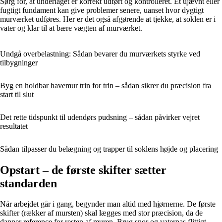
Sørg for, at underlaget er korrekt udført og kontrolleret. Et ujævnt eller
fugtigt fundament kan give problemer senere, uanset hvor dygtigt
murværket udføres. Her er det også afgørende at tjekke, at soklen er i
vater og klar til at bære vægten af murværket.
Undgå overbelastning: Sådan bevarer du murværkets styrke ved
tilbygninger
Byg en holdbar havemur trin for trin – sådan sikrer du præcision fra
start til slut
Det rette tidspunkt til udendørs pudsning – sådan påvirker vejret
resultatet
Sådan tilpasser du belægning og trapper til soklens højde og placering
Opstart – de første skifter sætter
standarden
Når arbejdet går i gang, begynder man altid med hjørnerne. De første
skifter (rækker af mursten) skal lægges med stor præcision, da de
danner reference for resten af muren. Brug snor og vaterpas flittigt –