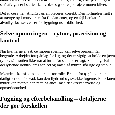
små afvigelser i starten kan vokse sig store, jo højere muren bliver.
Det er også her, at fugtspærren placeres korrekt. Den forhindrer fugt i
at trænge op i murværket fra fundamentet, og en fejl her kan få
alvorlige konsekvenser for bygningens holdbarhed.
Selve opmuringen – rytme, præcision og
kontrol
Når hjørnerne er sat, og snoren spændt, kan selve opmuringen
begynde. Arbejdet foregår lag for lag, og det er vigtigt at holde en jævn
rytme, så mørtlen ikke når at tørre, før stenene er lagt. Samtidig skal
der løbende kontrolleres for lod og vater, så muren står lige og stabilt.
Mørtelens konsistens spiller en stor rolle. Er den for tør, binder den
dårligt; er den for våd, kan den flyde ud og svække fugerne. En erfaren
murer kan mærke den rette balance, men det kræver øvelse og
opmærksomhed.
Fugning og efterbehandling – detaljerne
der gør forskellen