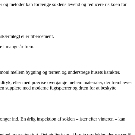
r og metoder kan forlænge soklens levetid og reducere risikoen for
skærmtegl eller fibercement.
e i mange år frem.
harmoni mellem bygning og terræn og understrege husets karakter.
 udtryk, eller med præcise overgange mellem materialer, der fremhæver
 men supplere med moderne fugtspærrer og dræn for at beskytte
nger ind. En årlig inspektion af soklen – især efter vinteren – kan
uel imprægnering. Det vigtigste er at bruge produkter, der passer til