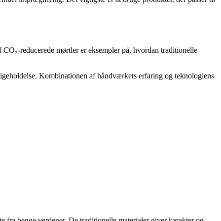
 af CO₂-reducerede mørtler er eksempler på, hvordan traditionelle
dligeholdelse. Kombinationen af håndværkets erfaring og teknologiens
fra begge verdener. De traditionelle materialer giver karakter og