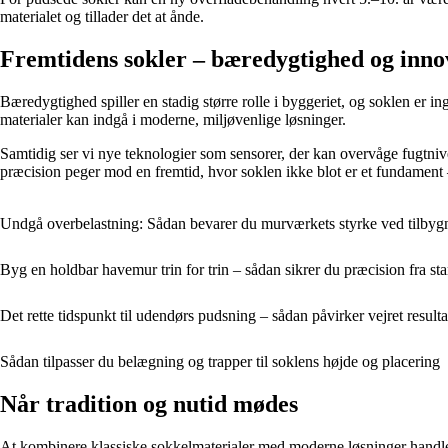
materialet og tillader det at ånde.
Fremtidens sokler – bæredygtighed og inno
Bæredygtighed spiller en stadig større rolle i byggeriet, og soklen er 
materialer kan indgå i moderne, miljøvenlige løsninger.
Samtidig ser vi nye teknologier som sensorer, der kan overvåge fugtniv
præcision peger mod en fremtid, hvor soklen ikke blot er et fundament 
Undgå overbelastning: Sådan bevarer du murværkets styrke ved tilbyg
Byg en holdbar havemur trin for trin – sådan sikrer du præcision fra start
Det rette tidspunkt til udendørs pudsning – sådan påvirker vejret resulta
Sådan tilpasser du belægning og trapper til soklens højde og placering
Når tradition og nutid mødes
At kombinere klassiske sokkelmaterialer med moderne løsninger handler