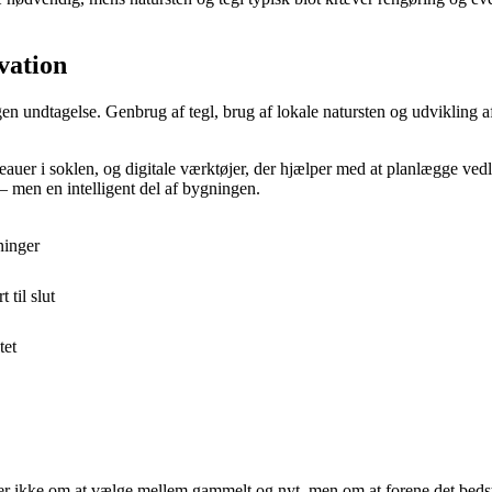
vation
ingen undtagelse. Genbrug af tegl, brug af lokale natursten og udvikling
eauer i soklen, og digitale værktøjer, der hjælper med at planlægge ve
– men en intelligent del af bygningen.
ninger
 til slut
tet
 ikke om at vælge mellem gammelt og nyt, men om at forene det bedste 