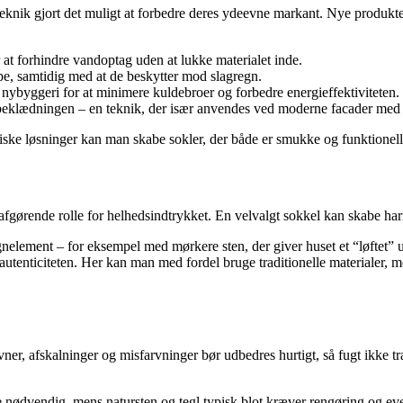
eknik gjort det muligt at forbedre deres ydeevne markant. Nye produkte
 at forhindre vandoptag uden at lukke materialet inde.
mpe, samtidig med at de beskytter mod slagregn.
i nybyggeri for at minimere kuldebroer og forbedre energieffektiviteten.
 beklædningen – en teknik, der især anvendes ved moderne facader med 
niske løsninger kan man skabe sokler, der både er smukke og funktionell
en afgørende rolle for helhedsindtrykket. En velvalgt sokkel kan skabe 
ignelement – for eksempel med mørkere sten, der giver huset et “løftet”
 autenticiteten. Her kan man med fordel bruge traditionelle materialer,
er, afskalninger og misfarvninger bør udbedres hurtigt, så fugt ikke træ
nødvendig, mens natursten og tegl typisk blot kræver rengøring og event