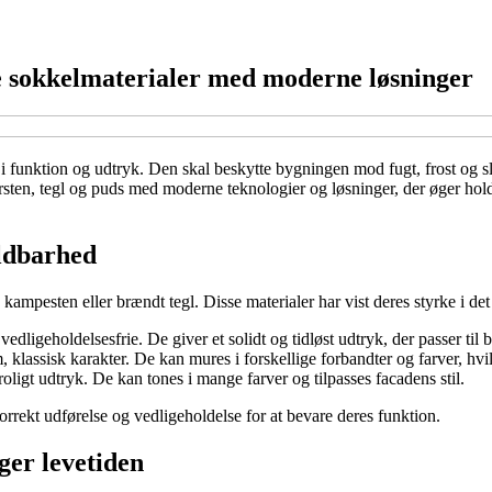
e sokkelmaterialer med moderne løsninger
unktion og udtryk. Den skal beskytte bygningen mod fugt, frost og slid,
ursten, tegl og puds med moderne teknologier og løsninger, der øger ho
ldbarhed
mpesten eller brændt tegl. Disse materialer har vist deres styrke i det d
vedligeholdelsesfrie. De giver et solidt og tidløst udtryk, der passer ti
 klassisk karakter. De kan mures i forskellige forbandter og farver, hvil
roligt udtryk. De kan tones i mange farver og tilpasses facadens stil.
orrekt udførelse og vedligeholdelse for at bevare deres funktion.
ger levetiden