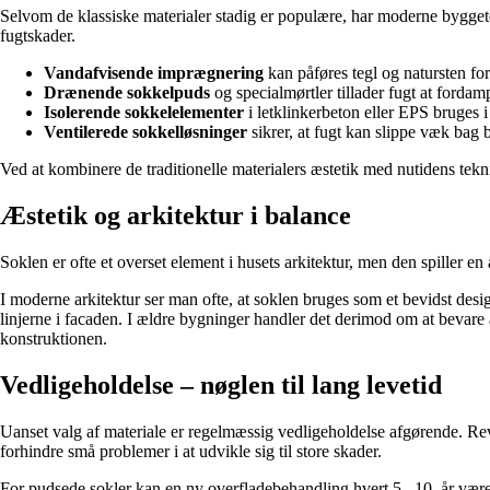
Selvom de klassiske materialer stadig er populære, har moderne bygget
fugtskader.
Vandafvisende imprægnering
kan påføres tegl og natursten for
Drænende sokkelpuds
og specialmørtler tillader fugt at forda
Isolerende sokkelelementer
i letklinkerbeton eller EPS bruges 
Ventilerede sokkelløsninger
sikrer, at fugt kan slippe væk bag
Ved at kombinere de traditionelle materialers æstetik med nutidens tek
Æstetik og arkitektur i balance
Soklen er ofte et overset element i husets arkitektur, men den spiller 
I moderne arkitektur ser man ofte, at soklen bruges som et bevidst des
linjerne i facaden. I ældre bygninger handler det derimod om at bevare
konstruktionen.
Vedligeholdelse – nøglen til lang levetid
Uanset valg af materiale er regelmæssig vedligeholdelse afgørende. Revn
forhindre små problemer i at udvikle sig til store skader.
For pudsede sokler kan en ny overfladebehandling hvert 5.–10. år være 