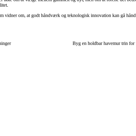
itet.
g som vidner om, at godt håndværk og teknologisk innovation kan gå hånd
ninger
Byg en holdbar havemur trin for tr