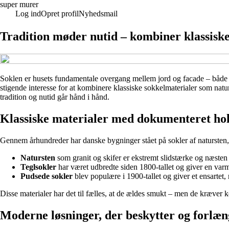
super murer
Log ind
Opret profil
Nyhedsmail
Tradition møder nutid – kombiner klassisk
Soklen er husets fundamentale overgang mellem jord og facade – både i f
stigende interesse for at kombinere klassiske sokkelmaterialer som nat
tradition og nutid går hånd i hånd.
Klassiske materialer med dokumenteret ho
Gennem århundreder har danske bygninger stået på sokler af natursten, ka
Natursten
som granit og skifer er ekstremt slidstærke og næsten 
Teglsokler
har været udbredte siden 1800-tallet og giver en varm,
Pudsede sokler
blev populære i 1900-tallet og giver et ensartet, 
Disse materialer har det til fælles, at de ældes smukt – men de kræver k
Moderne løsninger, der beskytter og forlæn