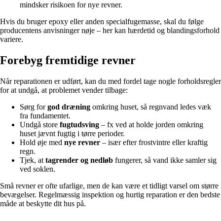
mindsker risikoen for nye revner.
Hvis du bruger epoxy eller anden specialfugemasse, skal du følge
producentens anvisninger nøje – her kan hærdetid og blandingsforhold
variere.
Forebyg fremtidige revner
Når reparationen er udført, kan du med fordel tage nogle forholdsregler
for at undgå, at problemet vender tilbage:
Sørg for
god dræning
omkring huset, så regnvand ledes væk
fra fundamentet.
Undgå store
fugtudsving
– fx ved at holde jorden omkring
huset jævnt fugtig i tørre perioder.
Hold øje med
nye revner
– især efter frostvintre eller kraftig
regn.
Tjek, at
tagrender og nedløb
fungerer, så vand ikke samler sig
ved soklen.
Små revner er ofte ufarlige, men de kan være et tidligt varsel om større
bevægelser. Regelmæssig inspektion og hurtig reparation er den bedste
måde at beskytte dit hus på.