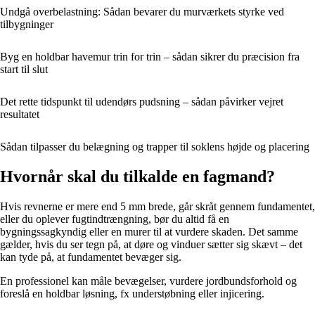
Undgå overbelastning: Sådan bevarer du murværkets styrke ved
tilbygninger
Byg en holdbar havemur trin for trin – sådan sikrer du præcision fra
start til slut
Det rette tidspunkt til udendørs pudsning – sådan påvirker vejret
resultatet
Sådan tilpasser du belægning og trapper til soklens højde og placering
Hvornår skal du tilkalde en fagmand?
Hvis revnerne er mere end 5 mm brede, går skråt gennem fundamentet,
eller du oplever fugtindtrængning, bør du altid få en
bygningssagkyndig eller en murer til at vurdere skaden. Det samme
gælder, hvis du ser tegn på, at døre og vinduer sætter sig skævt – det
kan tyde på, at fundamentet bevæger sig.
En professionel kan måle bevægelser, vurdere jordbundsforhold og
foreslå en holdbar løsning, fx understøbning eller injicering.