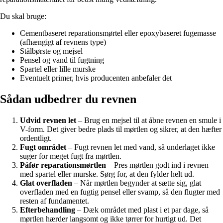
Du skal bruge:
Cementbaseret reparationsmørtel eller epoxybaseret fugemasse
(afhængigt af revnens type)
Stålbørste og mejsel
Pensel og vand til fugtning
Spartel eller lille murske
Eventuelt primer, hvis producenten anbefaler det
Sådan udbedrer du revnen
Udvid revnen let
– Brug en mejsel til at åbne revnen en smule i
V-form. Det giver bedre plads til mørtlen og sikrer, at den hæfter
ordentligt.
Fugt området
– Fugt revnen let med vand, så underlaget ikke
suger for meget fugt fra mørtlen.
Påfør reparationsmørtlen
– Pres mørtlen godt ind i revnen
med spartel eller murske. Sørg for, at den fylder helt ud.
Glat overfladen
– Når mørtlen begynder at sætte sig, glat
overfladen med en fugtig pensel eller svamp, så den flugter med
resten af fundamentet.
Efterbehandling
– Dæk området med plast i et par dage, så
mørtlen hærder langsomt og ikke tørrer for hurtigt ud. Det