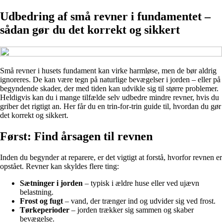
Udbedring af små revner i fundamentet –
sådan gør du det korrekt og sikkert
Små revner i husets fundament kan virke harmløse, men de bør aldrig
ignoreres. De kan være tegn på naturlige bevægelser i jorden – eller på
begyndende skader, der med tiden kan udvikle sig til større problemer.
Heldigvis kan du i mange tilfælde selv udbedre mindre revner, hvis du
griber det rigtigt an. Her får du en trin-for-trin guide til, hvordan du gør
det korrekt og sikkert.
Først: Find årsagen til revnen
Inden du begynder at reparere, er det vigtigt at forstå, hvorfor revnen er
opstået. Revner kan skyldes flere ting:
Sætninger i jorden
– typisk i ældre huse eller ved ujævn
belastning.
Frost og fugt
– vand, der trænger ind og udvider sig ved frost.
Tørkeperioder
– jorden trækker sig sammen og skaber
bevægelse.