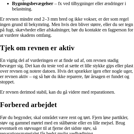
Bygningsbevægelser
– fx ved tilbygninger eller ændringer i
belastning.
Er revnen mindre end 2–3 mm bred og ikke vokser, er der som regel
ingen grund til bekymring. Men hvis den bliver større, eller du ser tegn
på fugt, skævheder eller afskalninger, bør du kontakte en fagperson for
at vurdere skadens omfang.
Tjek om revnen er aktiv
En vigtig del af vurderingen er at finde ud af, om revnen stadig
bevæger sig. Det kan du teste ved at sætte et lille stykke gips eller plast
over revnen og notere datoen. Hvis det sprækker igen efter nogle uger,
er revnen aktiv – og så bør du ikke reparere, før årsagen er fundet og
stoppet.
Er revnen derimod stabil, kan du gå videre med reparationen.
Forbered arbejdet
Før du begynder, skal området være rent og tørt. Fjern løse partikler,
støv og gammel mørtel med en stålbørste eller en lille mejsel. Brug
eventuelt en støvsuger til at fjerne det sidste støv, så
reparationsmaterialet får bedst mulig vedhæftning.